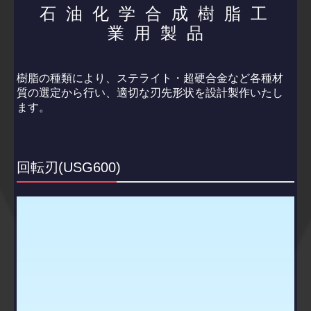
石 油 化 学 合 成 樹 脂 工
ステライト【ビシライト】加工品
業 用 製 品
刃物のお困りごと無料相談
樹脂の種類により、ステライト・超硬合金など各種材
採用情報
質の選定から行い、適切な刃先形状を設計製作いたし
ます。
回転刃(USG600)